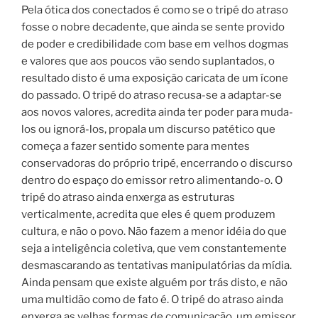
Pela ótica dos conectados é como se o tripé do atraso
fosse o nobre decadente, que ainda se sente provido
de poder e credibilidade com base em velhos dogmas
e valores que aos poucos vão sendo suplantados, o
resultado disto é uma exposição caricata de um ícone
do passado. O tripé do atraso recusa-se a adaptar-se
aos novos valores, acredita ainda ter poder para muda-
los ou ignorá-los, propala um discurso patético que
começa a fazer sentido somente para mentes
conservadoras do próprio tripé, encerrando o discurso
dentro do espaço do emissor retro alimentando-o. O
tripé do atraso ainda enxerga as estruturas
verticalmente, acredita que eles é quem produzem
cultura, e não o povo. Não fazem a menor idéia do que
seja a inteligência coletiva, que vem constantemente
desmascarando as tentativas manipulatórias da mídia.
Ainda pensam que existe alguém por trás disto, e não
uma multidão como de fato é. O tripé do atraso ainda
enxerga as velhas formas de comunicação, um emissor