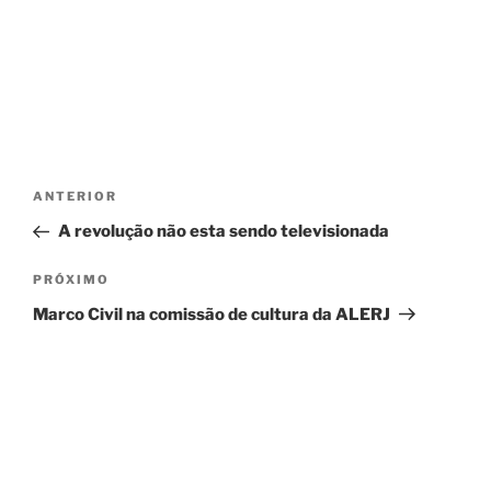
Navegação
Post
ANTERIOR
de
anterior
A revolução não esta sendo televisionada
Post
Próximo
PRÓXIMO
post
Marco Civil na comissão de cultura da ALERJ