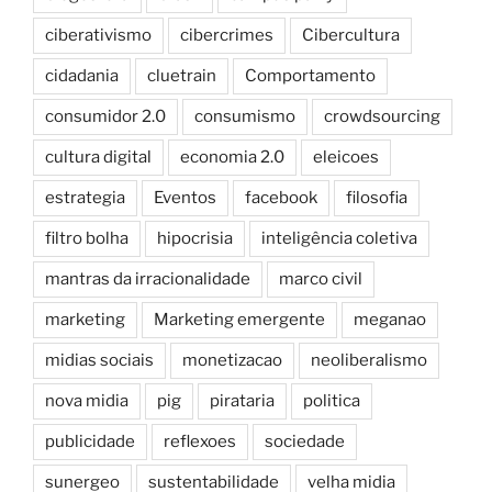
ciberativismo
cibercrimes
Cibercultura
cidadania
cluetrain
Comportamento
consumidor 2.0
consumismo
crowdsourcing
cultura digital
economia 2.0
eleicoes
estrategia
Eventos
facebook
filosofia
filtro bolha
hipocrisia
inteligência coletiva
mantras da irracionalidade
marco civil
marketing
Marketing emergente
meganao
midias sociais
monetizacao
neoliberalismo
nova midia
pig
pirataria
politica
publicidade
reflexoes
sociedade
sunergeo
sustentabilidade
velha midia