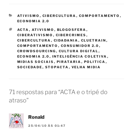
CATEGORIAS
ATIVISMO
,
CIBERCULTURA
,
COMPORTAMENTO
,
ECONOMIA 2.0
TAGS
ACTA
,
ATIVISMO
,
BLOGOSFERA
,
CIBERATIVISMO
,
CIBERCRIMES
,
CIBERCULTURA
,
CIDADANIA
,
CLUETRAIN
,
COMPORTAMENTO
,
CONSUMIDOR 2.0
,
CROWDSOURCING
,
CULTURA DIGITAL
,
ECONOMIA 2.0
,
INTELIGÊNCIA COLETIVA
,
MIDIAS SOCIAIS
,
PIRATARIA
,
POLITICA
,
SOCIEDADE
,
STOPACTA
,
VELHA MIDIA
71 respostas para “ACTA e o tripé do
atraso”
Ronald
25/04/10 ÀS 01:47