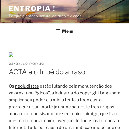
Pular
ENTROPIA !
para
Porque o estado natural de tudo é o caos
o
conteúdo
Menu
PUBLICADO
23/04/10
POR
JC
EM
ACTA e o tripé do atraso
Os
neoludistas
estão lutando pela manutenção dos
valores “analógicos”, a industria do copyright briga para
ampliar seu poder e a midia tenta a todo custo
prorrogar a sua morte já anunciada. Este três grupos
atacam compulsivamente seu maior inimigo, que é ao
mesmo tempo a maior invenção de todos os tempos: a
Internet. Tudo por causa de uma
ambição miope
que se