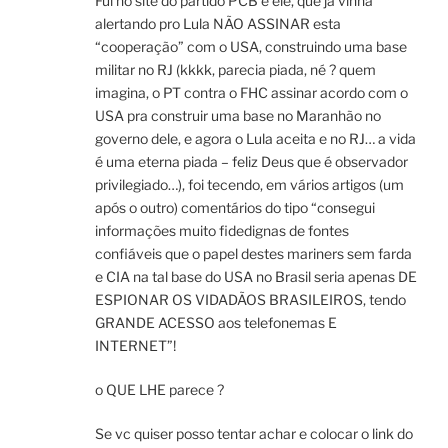
Fui no site do partido PCB e ele, que já vinha
alertando pro Lula NÃO ASSINAR esta
“cooperação” com o USA, construindo uma base
militar no RJ (kkkk, parecia piada, né ? quem
imagina, o PT contra o FHC assinar acordo com o
USA pra construir uma base no Maranhão no
governo dele, e agora o Lula aceita e no RJ… a vida
é uma eterna piada – feliz Deus que é observador
privilegiado…), foi tecendo, em vários artigos (um
após o outro) comentários do tipo “consegui
informações muito fidedignas de fontes
confiáveis que o papel destes mariners sem farda
e CIA na tal base do USA no Brasil seria apenas DE
ESPIONAR OS VIDADÃOS BRASILEIROS, tendo
GRANDE ACESSO aos telefonemas E
INTERNET”!
o QUE LHE parece ?
Se vc quiser posso tentar achar e colocar o link do