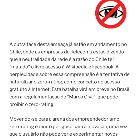
A outra face
desta ameaça
já estão em andamento
no
Chile
, onde as empresas de
Telecoms
estão dizendo
que a
neutralidade da rede
é a razão
do
Chile ter
“matado”
o
livre acesso à
Wikipedia
e
Facebook.
A
perplexidade
sobre
essa compreensão
é a
tentativa de
naturalizar o zero-rating
, como
conceito
de acesso
gratuito à Internet.
Esta batalha
virá
em breve
n
o Brasil
com a
regulamentação do
“
Marco
Civil
“,
que
pode
proibir
o zero-rating
.
Movendo-se para
a a
rena
dos empreendedorismo
,
zero-rating
é muito perigoso para
a inovação
, uma vez
que
o usuário não pode
ver e experimentar
novos