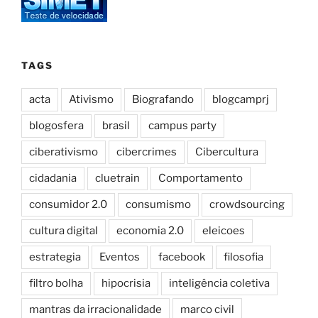
TAGS
acta
Ativismo
Biografando
blogcamprj
blogosfera
brasil
campus party
ciberativismo
cibercrimes
Cibercultura
cidadania
cluetrain
Comportamento
consumidor 2.0
consumismo
crowdsourcing
cultura digital
economia 2.0
eleicoes
estrategia
Eventos
facebook
filosofia
filtro bolha
hipocrisia
inteligência coletiva
mantras da irracionalidade
marco civil