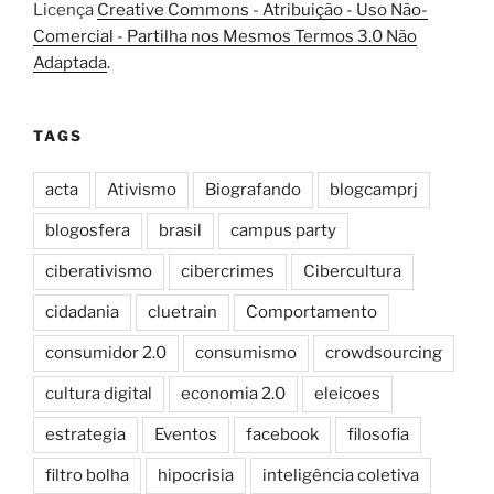
Licença
Creative Commons - Atribuição - Uso Não-
Comercial - Partilha nos Mesmos Termos 3.0 Não
Adaptada
.
TAGS
acta
Ativismo
Biografando
blogcamprj
blogosfera
brasil
campus party
ciberativismo
cibercrimes
Cibercultura
cidadania
cluetrain
Comportamento
consumidor 2.0
consumismo
crowdsourcing
cultura digital
economia 2.0
eleicoes
estrategia
Eventos
facebook
filosofia
filtro bolha
hipocrisia
inteligência coletiva