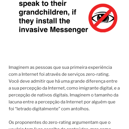
Imaginem
as
pessoas
que
sua primeira experiência
com a Internet
foi
através de serviços zero-rating
.
Você deve
admitir que há
uma grande diferença entre
a sua percepção
da
Internet,
como
imigrante
digital,
e a
percepção de
nativos digitais
.
Imaginem
o tamanho da
lacuna entre
a percepção da
Internet
por alguém que
foi
“letrado digitalmente
” com
antolhos
.
Os proponentes
do zero-rating
argumentam que
o