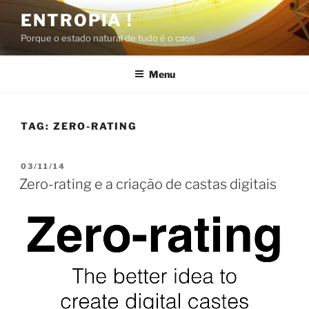
Pular
ENTROPIA !
para
Porque o estado natural de tudo é o caos
o
conteúdo
Menu
TAG:
ZERO-RATING
PUBLICADO
03/11/14
EM
Zero-rating e a criação de castas digitais