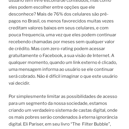
usuário tem
livre
escolha de conteúdos
, mas
como
eles podem
escolher entre
opções
que ele
desconhece
?
Mais de
76% dos
celulares
são pré-
pagos
no
Brasil, os
menos favorecidos muitas vezes
creditam valores baixos em seus celulares, e com
pouca frequencia, uma vez que
eles podem
continuar
recebendo
chamadas
por meses sem
qualquer valor
de crédito.
Mas com
zero-rating
podem
acessar
gratuitamente
o
Facebook
, a
sua visão de
Internet.
A
qualquer momento
, quando
um link externo
é clicado,
uma
mensagem
informa
ao usuário se ele
continuar
será cobrado.
Não é
difícil imaginar o que
este
usuário
vai decidir
.
Por simplesmente
limitar
as possibilidades de acesso
para um segmento da
nossa sociedade
, estamos
criando
um verdadeiro
sistema de castas
digital, onde
os mais pobres
serão condenados
à eterna ignorância
digital
.
Eli
Pariser
,
em
seu livro
“
The
Filter Bubble”,