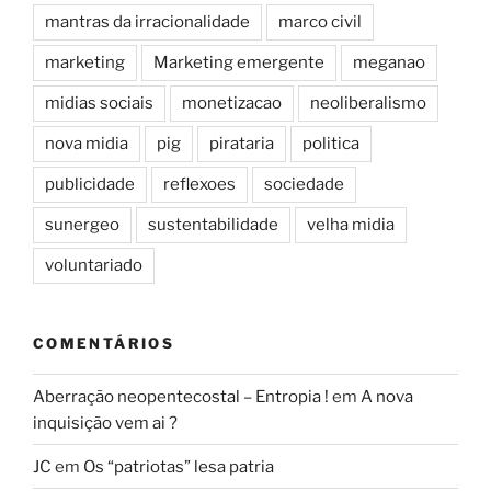
mantras da irracionalidade
marco civil
marketing
Marketing emergente
meganao
midias sociais
monetizacao
neoliberalismo
nova midia
pig
pirataria
politica
publicidade
reflexoes
sociedade
sunergeo
sustentabilidade
velha midia
voluntariado
COMENTÁRIOS
Aberração neopentecostal – Entropia !
em
A nova
inquisição vem ai ?
JC
em
Os “patriotas” lesa patria