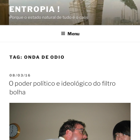
Pular
ENTROPIA !
para
Porque o estado natural de tudo é o caos
o
conteúdo
Menu
TAG:
ONDA DE ODIO
PUBLICADO
08/03/16
EM
O poder político e ideológico do filtro
bolha