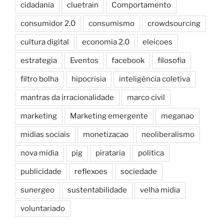
cidadania
cluetrain
Comportamento
consumidor 2.0
consumismo
crowdsourcing
cultura digital
economia 2.0
eleicoes
estrategia
Eventos
facebook
filosofia
filtro bolha
hipocrisia
inteligência coletiva
mantras da irracionalidade
marco civil
marketing
Marketing emergente
meganao
midias sociais
monetizacao
neoliberalismo
nova midia
pig
pirataria
politica
publicidade
reflexoes
sociedade
sunergeo
sustentabilidade
velha midia
voluntariado