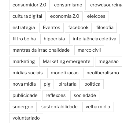
consumidor 2.0
consumismo
crowdsourcing
cultura digital
economia 2.0
eleicoes
estrategia
Eventos
facebook
filosofia
filtro bolha
hipocrisia
inteligência coletiva
mantras da irracionalidade
marco civil
marketing
Marketing emergente
meganao
midias sociais
monetizacao
neoliberalismo
nova midia
pig
pirataria
politica
publicidade
reflexoes
sociedade
sunergeo
sustentabilidade
velha midia
voluntariado