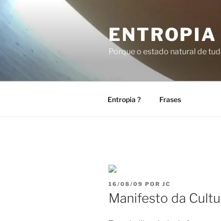
Pular
para
ENTROPIA 
o
conteúdo
Porque o estado natural de tud
Entropia ?
Frases
PUBLICADO
16/08/09
POR
JC
EM
Manifesto da Cultu