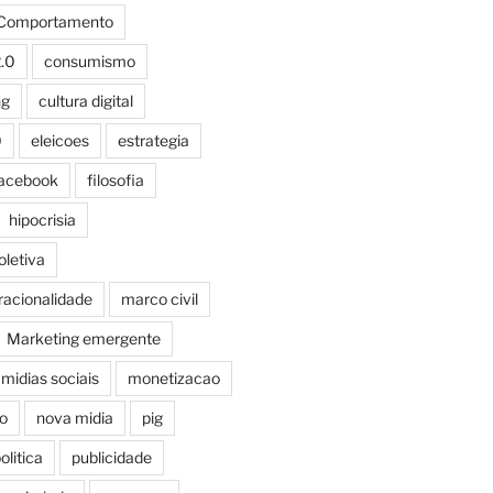
Comportamento
.0
consumismo
ng
cultura digital
0
eleicoes
estrategia
acebook
filosofia
hipocrisia
oletiva
racionalidade
marco civil
Marketing emergente
midias sociais
monetizacao
o
nova midia
pig
olitica
publicidade