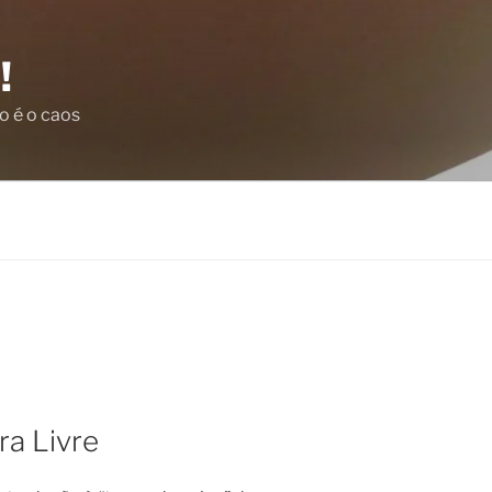
!
o é o caos
ra Livre