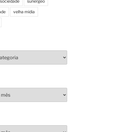
sociedade
sunergeo
ade
velha midia