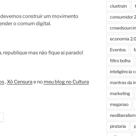
cluetrain
, devemos construir um movimento
consumidor 2
fender o comum digital.
crowdsourci
economia 2.
Eventos
f
za, republique mas não fique ai parado!
filtro bolha
inteligência c
os
,
Xô Censura
e no
meu blog no Cultura
mantras da ir
marketing
meganao
neoliberalism
pirataria
p