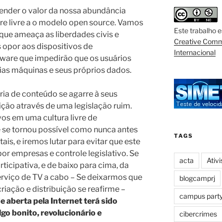
nder o valor da nossa abundância
re livre a o modelo open source. Vamos
Este trabalho 
a que ameaça as liberdades civis e
Creative Comm
 opor aos dispositivos de
Internacional
ware que impedirão que os usuários
ias máquinas e seus próprios dados.
ria de conteúdo se agarre à seus
ção através de uma legislação ruim.
os em uma cultura livre de
 se tornou possível como nunca antes
TAGS
tais, e iremos lutar para evitar que este
por empresas e controle legislativo. Se
acta
Ativ
ticipativa, e de baixo para cima, da
erviço de TV a cabo – Se deixarmos que
blogcamprj
iação e distribuição se reafirme –
campus part
e aberta pela Internet terá sido
go bonito, revolucionário e
cibercrimes