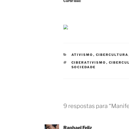
Curtir isso:
CATEGORIAS
ATIVISMO
,
CIBERCULTURA
TAGS
CIBERATIVISMO
,
CIBERCU
SOCIEDADE
9 respostas para “Manife
Raphael Feliz